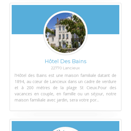
Hôtel Des Bains
22770 Lancieux
l’Hôtel des Bains est une maison familiale datant de
1894, au cœur de Lancieux dans un cadre de verdure
et à 200 mètres de la plage St Cieux.Pour des
vacances en couple, en famille ou un séjour, notre
maison familiale avec jardin, sera votre por...