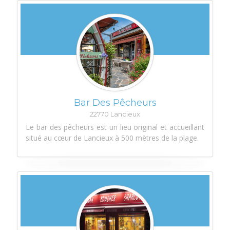
Bar Des Pêcheurs
22770 Lancieux
Le bar des pêcheurs est un lieu original et accueillant
situé au cœur de Lancieux à 500 mètres de la plage.