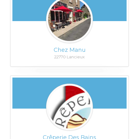
Chez Manu
22770 Lancieux
Crêperie Des Bains