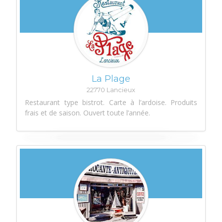
La Plage
22770 Lancieux
Restaurant type bistrot. Carte à l’ardoise. Produits
frais et de saison. Ouvert toute l’année.