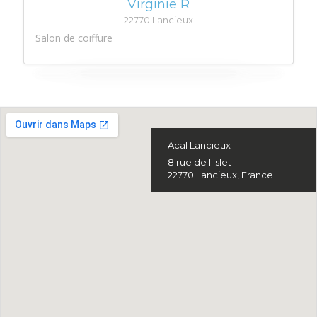
Virginie R
22770 Lancieux
Salon de coiffure
Acal Lancieux
8 rue de l'Islet
22770 Lancieux, France