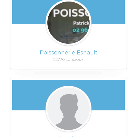
Poissonnerie Esnault
22770 Lancieux